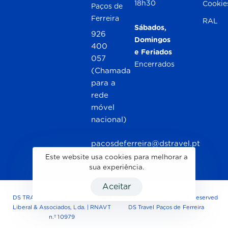
18h30
Cookie
Paços de
Ferreira
RAL
Sábados,
926
Domingos
400
e Feriados
057
Encerrados
(Chamada
para a
rede
móvel
nacional)
pacosdeferreira@dstravel.pt
Este website usa cookies para melhorar a
sua experiência.
Aceitar
DS TRAVEL PAÇOS DE FERREIRA |
© 2023
CREAT!
· All Rights Reserved
Liberal & Associados, Lda. | RNAVT
DS Travel Paços de Ferreira
n.º 10979